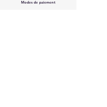
Modes de paiement
Contact
First name
*
Last name
Email
*
Write a message