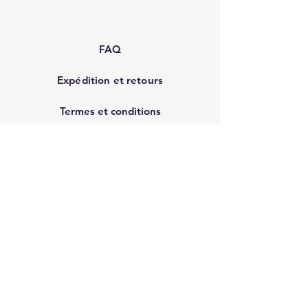
FAQ
Expédition et retours
Termes et conditions
Modes de paiement
Contact
First name
*
Last name