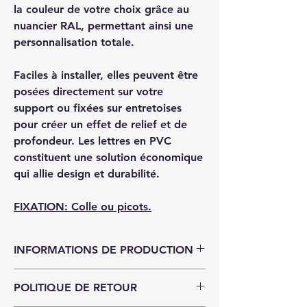
la couleur de votre choix grâce au
nuancier RAL, permettant ainsi une
personnalisation totale.
Faciles à installer, elles peuvent être
posées directement sur votre
support ou fixées sur entretoises
pour créer un effet de relief et de
profondeur. Les lettres en PVC
constituent une solution économique
qui allie design et durabilité.
FIXATION: Colle ou picots.
INFORMATIONS DE PRODUCTION
Nous utilisons un PVC expansé de qualité,
POLITIQUE DE RETOUR
reconnu pour sa légèreté, sa résistance et
sa facilité de mise en forme.