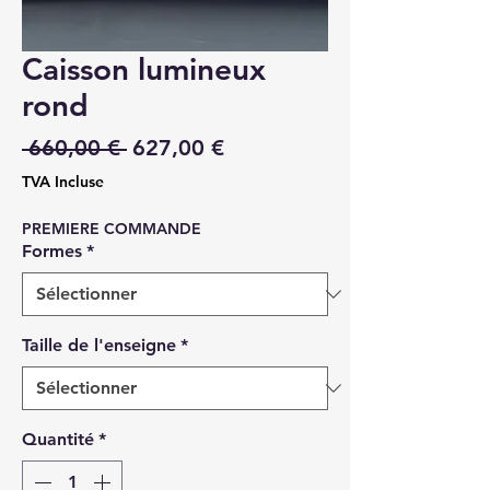
Caisson lumineux
rond
Prix
Prix
 660,00 € 
627,00 €
original
promotionnel
TVA Incluse
PREMIERE COMMANDE
Formes
*
Taille de l'enseigne
*
Quantité
*