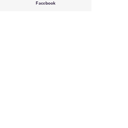
Facebook
Instagram
Twitter
Pinterest
FAQ
Expédition et retours
Termes et conditions
Modes de paiement